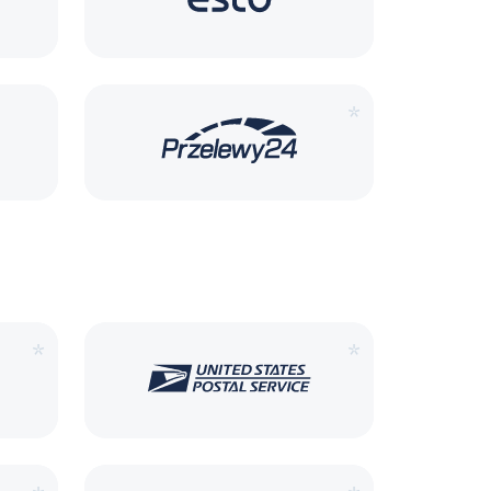
*
*
*