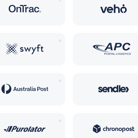
*
*
*
*