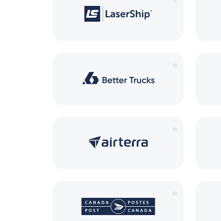
*
*
*
*