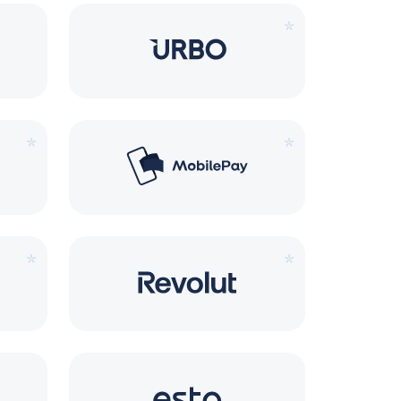
*
*
*
*
*