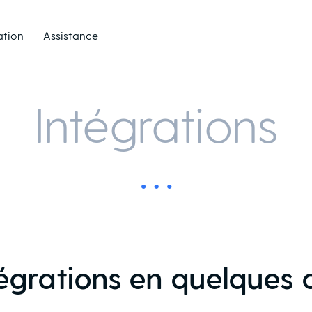
ation
Assistance
Intégrations
égrations en quelques c