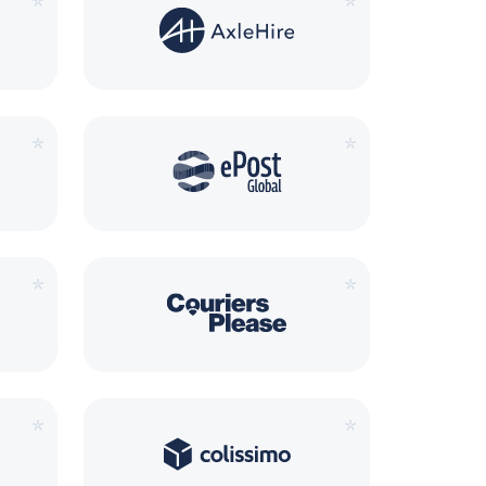
*
*
*
*
*
*
*
*