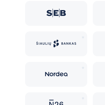
*
*
*