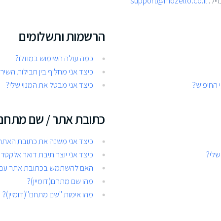
יל:
support@mozello.co.il
הרשמות ותשלומים
כמה עולה השימוש במוזלו?
כיצד אני מחליף בין חבילות השיר
י החיפוש?
כיצד אני מבטל את המנוי שלי?
כתובת אתר / שם מתחם (
כיצד אני משנה את כתובת האתר
שלי?
כיצד אני יוצר תיבת דואר אלקטרונ
האם להשתמש בכתובת אתר עם WWW או בלי WWW 
מהו שם מתחם(דומיין)?
מהו אימות "שם מתחם"(דומיין)?