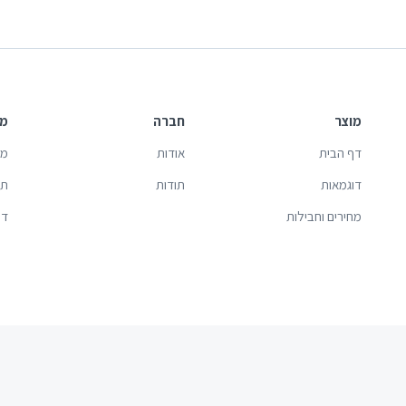
מוצר
חברה
מי
דף הבית
אודות
מד
דוגמאות
תודות
תנ
מחירים וחבילות
די