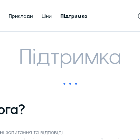
Приклади
Ціни
Підтримка
Підтримка
ога?
і запитання та відповіді.