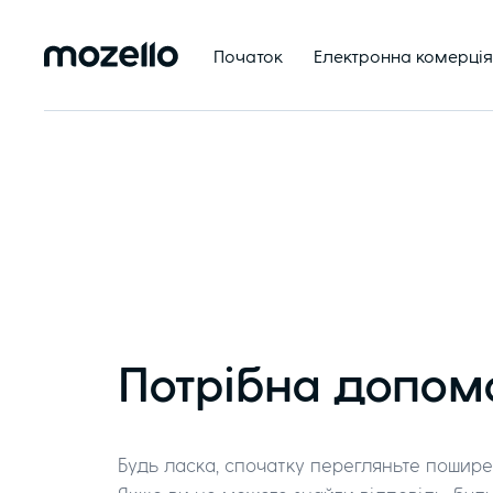
Початок
Електронна комерція
Потрібна допом
Будь ласка, спочатку перегляньте поширен