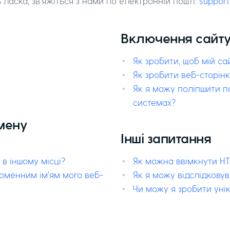
 ласка, зв'яжіться з нами по електронній пошті:
suppor
Включення сайту
Як зробити, щоб мій са
Як зробити веб-сторінк
Як я можу поліпшити по
системах?
омену
Інші запитання
в іншому місці?
Як можна ввімкнути HT
доменним ім'ям мого веб-
Як я можу відслідкову
Чи можу я зробити уні