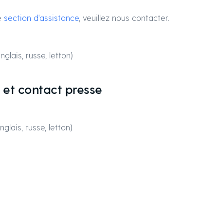
re
section d'assistance
, veuillez nous contacter.
glais, russe, letton)
 et contact presse
glais, russe, letton)